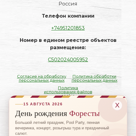
Россия
Телефон компании
+74951201853
Номер в едином реестре объектов
размещения:
С502024005952
Согласие на обработку
Политика обработки
персональных данных
персональных данных
Политика
использования файлов
cookie
Х
15 АВГУСТА 2026
День рождения
Форесты
+7 (495) 120-18-53
Большой летний праздник, Pool Party, пенная
вечеринка, концерт, розыгрыш тура и праздничный
салют.