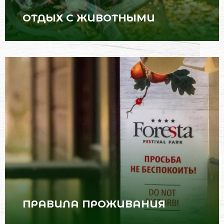
ОТДЫХ С ЖИВОТНЫМИ
Отель Фореста один из немногих
загородных отелей в Подмосковье,
который принимает на отдых с
животными. Питомец может проживать
вместе с хозяевами в номере или
коттедже.
ПРАВИЛА ПРОЖИВАНИЯ