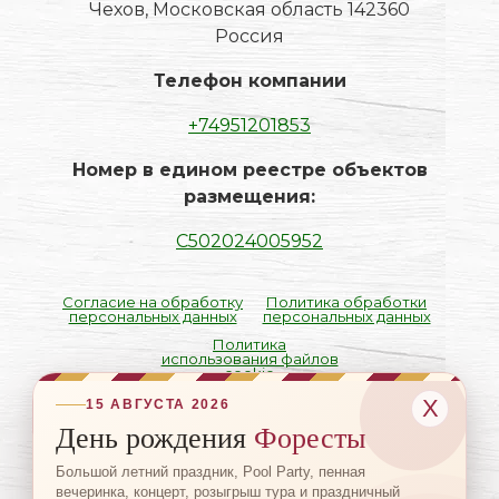
Чехов, Московская область 142360
Россия
Телефон компании
+74951201853
Номер в едином реестре объектов
размещения:
С502024005952
Согласие на обработку
Политика обработки
персональных данных
персональных данных
Политика
использования файлов
cookie
Х
15 АВГУСТА 2026
День рождения
Форесты
+7 (495) 120-18-53
Большой летний праздник, Pool Party, пенная
вечеринка, концерт, розыгрыш тура и праздничный